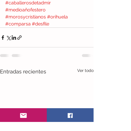
#caballerosdetadmir
#medioañofestero
#morosycristianos
#orihuela
#comparsa
#desfile
Ver todo
Entradas recientes