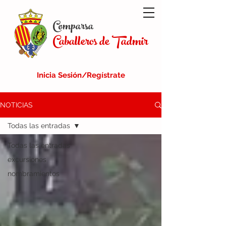
Comparsa
Caballeros de Tadmir
Inicia Sesión/Regístrate
NOTICIAS
Todas las entradas
Todas las entradas
excursiones
nombramientos